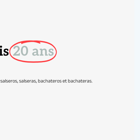
is
20 ans
salseros, salseras, bachateros et bachateras.