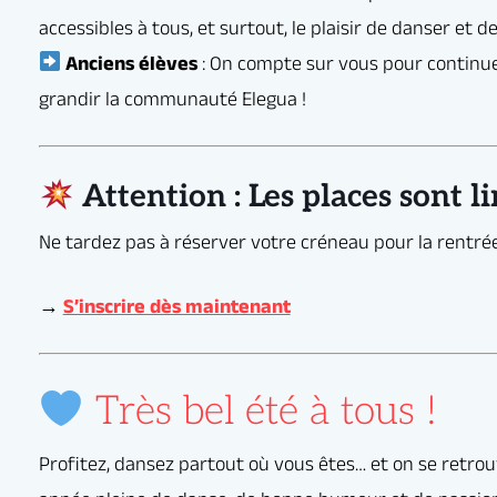
sez partout où vous êtes… et on se retrouve en pleine forme à la rentrée pou
 de danse, de bonne humeur et de passion.
pe Elegua
Attention : Les places sont li
Très bel été à tous !
 Ajouter à mon Agenda Google
+ Exportation iCal / Outl