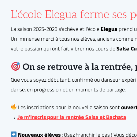
ogression et en moments de partage.
L’école Elegua ferme ses p
ptions pour la nouvelle saison sont
ouvertes dès maintenant !
ris pour la rentrée Salsa et Bachata
 élèves
: Osez franchir le pas ! Vous découvrirez une ambiance chaleureuse,
 tous, et surtout, le plaisir de danser et de progresser semaine après semaine
élèves
: On compte sur vous pour continuer l’aventure, relever de nouveaux dé
ommunauté Elegua !
On se retrouve à la rentrée, 
 à réserver votre créneau pour la rentrée.
e dès maintenant