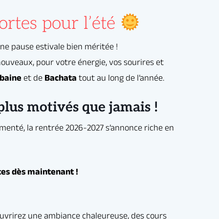
ortes pour l’été
 des cours
.
fis et faire
plus motivés que jamais !