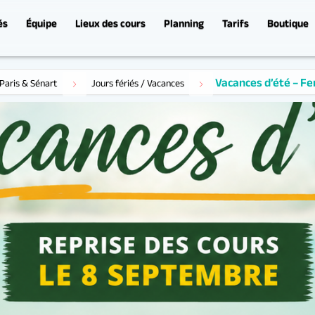
és
Équipe
Lieux des cours
Planning
Tarifs
Boutique
Vacances d’été – Fermeture
Paris & Sénart
Jours fériés / Vacances