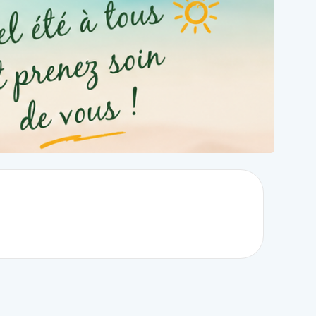
urires et
 l’année.
ce riche en