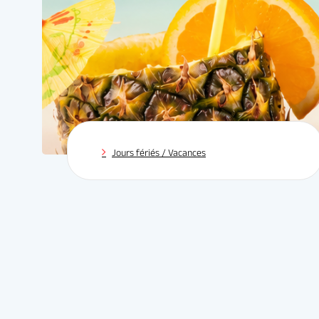
06 Août 26
Jours fériés / Vacances
La saison 202
Un immense m
votre passion
Que vous soy