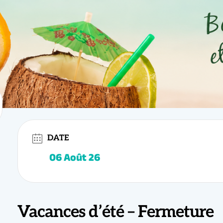
DATE
5-2026 s’achève et l’école
Elegua
prend une pause estivale bien méritée !
erci à tous nos élèves, anciens comme nouveaux, pour votre énergie, vos so
 qui ont fait vibrer nos cours de
Salsa Cubaine
et de
Bachata
tout au long de
Vacances d’été – Fermeture
ez débutant, confirmé ou danseur expérimenté, la rentrée 2026-2027 s’annon