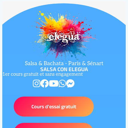
Salsa & Bachata - Paris & Sénart
SALSA CON ELEGUA
1er cours gratuit et sans engagement
Cours d'essai gratuit