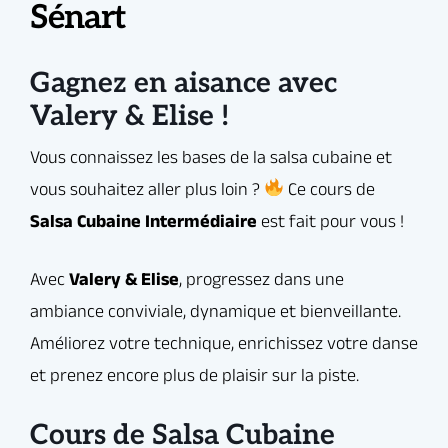
Sénart
Avec
Valery & Elise
, progressez dans une
ambiance conviviale, dynamique et bienveillante.
Maîtrise de la rueda de casino avec
Améliorez votre technique, enrichissez votre danse
plus de fluidité
Gagnez en aisance avec
et prenez encore plus de plaisir sur la piste.
Valery & Elise !
Travail sur le style, la musicalité et la
connexion
Jeux de jambes, variations de
Au programme :
rythme et attitude cubaine
Plus de confiance, plus de fun, plus
de salsa !
Cours de Salsa Cubaine