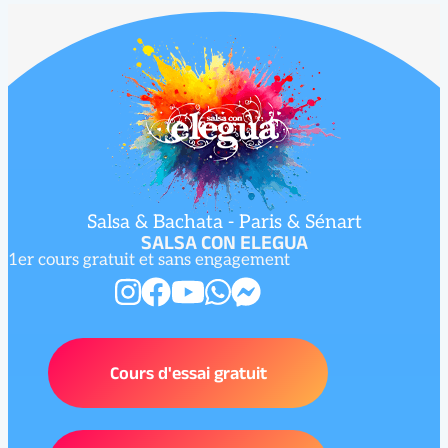
Salsa & Bachata - Paris & Sénart
SALSA CON ELEGUA
1er cours gratuit et sans engagement
Cours d'essai gratuit