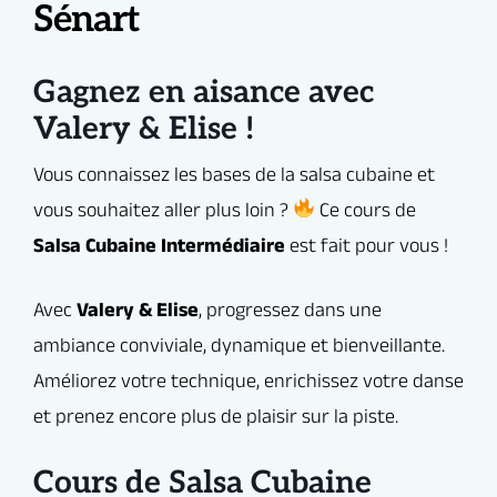
Sénart
Avec
Valery & Elise
, progressez dans une
ambiance conviviale, dynamique et bienveillante.
Maîtrise de la rueda de casino avec
Améliorez votre technique, enrichissez votre danse
plus de fluidité
Gagnez en aisance avec
et prenez encore plus de plaisir sur la piste.
Valery & Elise !
Travail sur le style, la musicalité et la
connexion
Jeux de jambes, variations de
Au programme :
rythme et attitude cubaine
Plus de confiance, plus de fun, plus
de salsa !
Cours de Salsa Cubaine