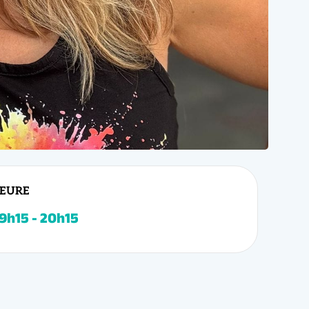
EURE
s de
Salsa
e. Améliorez