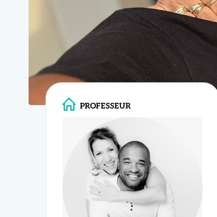
08 Sep 26
PROFESSEUR
Valery & Elise
Nouvelles figures et co
Vous connaiss
Cubaine Int
Maîtrise de la rueda de c
Avec
Valery 
Travail sur le style, la m
votre techniq
Jeux de jambes, variati