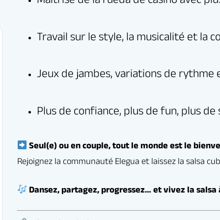
scriptions
erver un cours d’essai gratuit