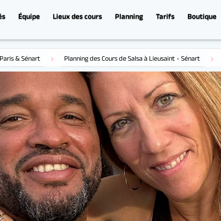
és
Équipe
Lieux des cours
Planning
Tarifs
Boutique
Salsa Cubaine inter. à S
Paris & Sénart
Planning des Cours de Salsa à Lieusaint - Sénart