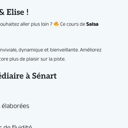
 Elise !
diaire à Sénart
re énergie !