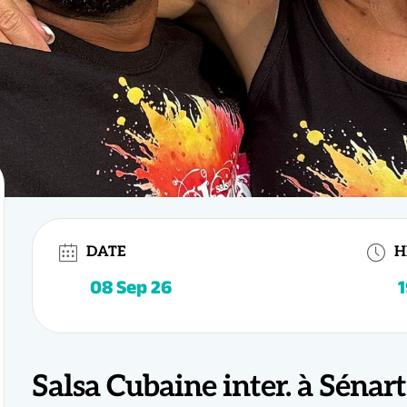
19h15 - 20h15
DATE
H
mbinaisons plus élaborées
ez les bases de la salsa cubaine et vous souhaitez aller plus loin ?
Ce cour
ermédiaire
est fait pour vous !
asino avec plus de fluidité
& Elise
, progressez dans une ambiance conviviale, dynamique et bienveillant
usicalité et la connexion
ue, enrichissez votre danse et prenez encore plus de plaisir sur la piste.
Salsa Cubaine inter. à Sénart
ons de rythme et attitude cubaine