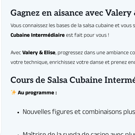
amme :
e fun, plus de salsa !
Gagnez en aisance avec Valery &
Cours de Salsa Cubaine Intermé
u en couple, tout le monde est le bienvenu.
communauté Elegua et laissez la salsa cubaine transformer votre danse et vot
artagez, progressez… et vivez la salsa à fond avec Elegua à Sénart !