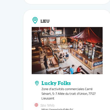
rentrée 2024/2025.
Infos & in
Tarif
:
Rés
LIEU
Zone d’activités commerciales Carré
Sénart, 5-7 Allée du trait d’Union, 77127
Lieusaint
Site Web
https://www.luckyfolks.fr/