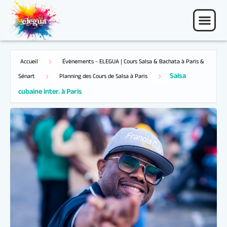
Accueil
Évènements - ELEGUA | Cours Salsa & Bachata à Paris &
Salsa
Sénart
Planning des Cours de Salsa à Paris
cubaine inter. à Paris
17 Juin 26