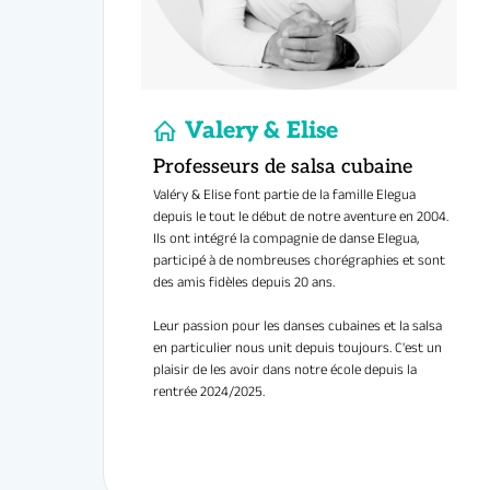
Au progr
Les pas
Initiati
Connexi
Rythme,
Seul(e) o
Lucky Folks
Rejoignez la
Valéry & Elise font partie de la famille Elegua
danse, de pa
depuis le tout le début de notre aventure en 2004.
Ils ont intégré la compagnie de danse Elegua,
Laissez-
participé à de nombreuses chorégraphies et sont
Sénart !
des amis fidèles depuis 20 ans.
Infos & in
Leur passion pour les danses cubaines et la salsa
en particulier nous unit depuis toujours. C'est un
Tarif
:
Rés
plaisir de les avoir dans notre école depuis la