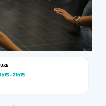
EURE
t
est fait pour
 la salsa