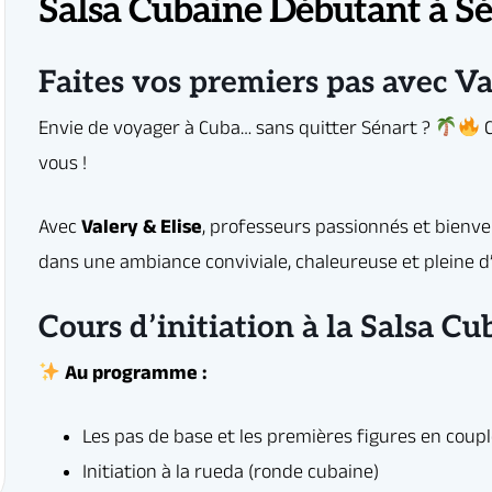
Salsa Cubaine Débutant à S
amme :
Faites vos premiers pas avec Val
 de base et les premières figures en couple
on à la rueda (ronde cubaine)
on, écoute et guidage avec le/la partenaire
 style, attitude et surtout… beaucoup de fun !
u en couple, vous êtes les bienvenu(e)s.
 communauté Elegua, découvrez l’univers festif de la salsa cubaine, et vivez
rtage et de bonne humeur.
Cours d’initiation à la Salsa Cu
vous emporter par l’énergie de la salsa… et commencez l’aventure dès m
scriptions
erver un cours d’essai gratuit