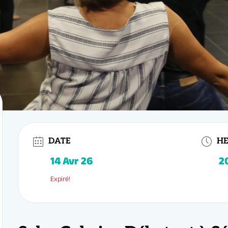
20h15 - 21h15
DATE
H
ager à Cuba… sans quitter Sénart ?
Ce cours de
Salsa Cubaine Débutan
Expiré!
& Elise
, professeurs passionnés et bienveillants, vous apprendrez les bases de
ance conviviale, chaleureuse et pleine d’énergie.