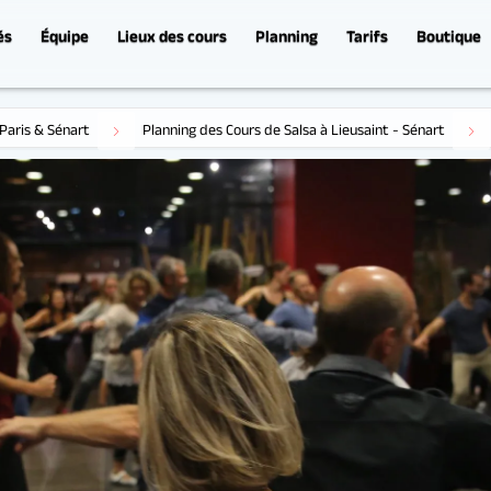
és
Équipe
Lieux des cours
Planning
Tarifs
Boutique
Salsa Cubaine Débutant 
Paris & Sénart
Planning des Cours de Salsa à Lieusaint - Sénart