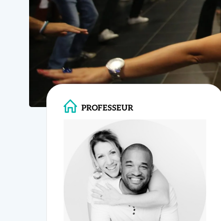
14 Avr 26
PROFESSEUR
Valery & Elise
Envie de voy
vous !
Avec
Valery 
dans une ambi