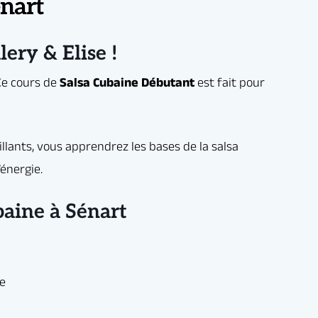
énart
ery & Elise !
 un moment de
baine à Sénart
aintenant à