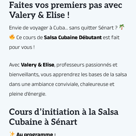
dans une ambiance conviviale, chaleureuse et
Faites vos premiers pas avec
pleine d’énergie.
Valery & Elise !
Au programme :
Les pas de base et les premières figures en
couple
Initiation à la rueda (ronde cubaine)
Connexion, écoute et guidage avec le/la
partenaire
Rythme, style, attitude et surtout… beaucoup
de fun !
Cours d’initiation à la Salsa
Seul(e) ou en couple, vous êtes les
bienvenu(e)s.
Cubaine à Sénart
Rejoignez la communauté Elegua, découvrez
l’univers festif de la salsa cubaine, et vivez un