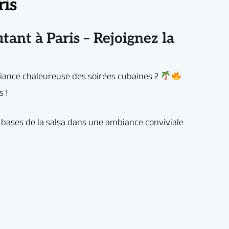
ris
ant à Paris – Rejoignez la
artage,