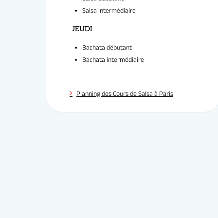
Fondation des États-Unis
Salsa débutant
15 Boulevard Jourdan, Paris
Salsa intermédiaire
(Tram T3a Montsouris et RER B Cité universitaire)
Bachata débutant
Bachata intermédiaire
Planning des Cours de Salsa à Paris
MERCREDI
JEUDI
Accès
Professeu