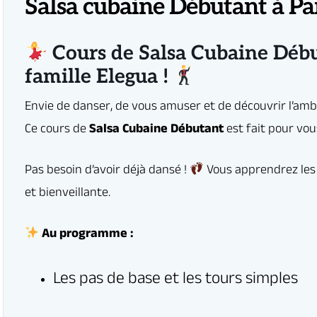
Salsa cubaine Débutant à Pa
 humeur garantie !
te.
amme :
Cours de Salsa Cubaine Début
famille Elegua !
.
u accompagné(e), tout le monde est le bienvenu !
 communauté Elegua et découvrez un univers vibrant où la danse rime avec p
isir.
re vos premiers pas de salsa et vibrez au rythme de Cuba… à Paris !