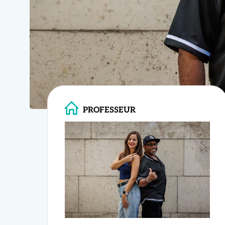
03 Juin 26
Alex Salserito & Ti Lu
PROFESSEUR
Les pas de base et les t
Envie de dan
Initiation au style cubai
Ce cours de
S
Premières figures en co
Pas besoin d’