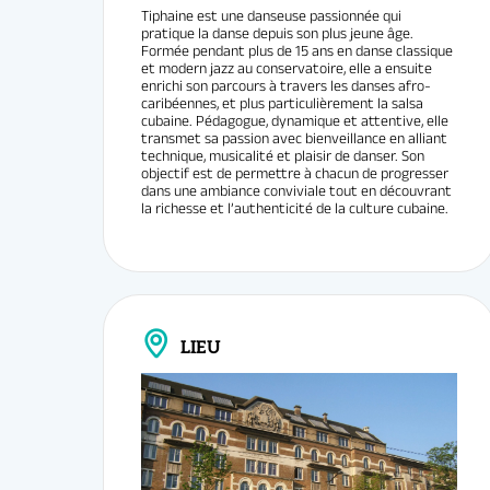
passe, il transforme l’ambiance en feu de joie
Tiphaine est une danseuse passionnée qui
Infos & in
rythmique, éveillant la passion de la salsa chez
pratique la danse depuis son plus jeune âge.
Formée pendant plus de 15 ans en danse classique
tous ceux qui croisent sa route.
et modern jazz au conservatoire, elle a ensuite
Tarif
:
Rés
enrichi son parcours à travers les danses afro-
caribéennes, et plus particulièrement la salsa
cubaine. Pédagogue, dynamique et attentive, elle
transmet sa passion avec bienveillance en alliant
technique, musicalité et plaisir de danser. Son
objectif est de permettre à chacun de progresser
dans une ambiance conviviale tout en découvrant
la richesse et l’authenticité de la culture cubaine.
LIEU