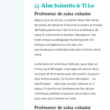
Sourires, rires et bonne
et bienveillan
Au progr
Depuis plus de 25 ans, Le Salsificateur fait vibrer
les pistes de danse en France et à travers le monde
Véritable passionné, il est à la fois professeur de
salsa, DJ renommé et danseur d’exception. Son
style unique, sa pédagogie dynamique et son
énergie contagieuse lui ont valu une
reconnaissance internationale dans l’univers de la
salsa.
Seul(e) o
Invité dans de nombreux festivals, aussi bien en
Rejoignez la
France qu’à l’étranger, il partage son amour de la
énergie et pla
musique et de la danse avec des publics toujours
Paris 14 (Nouvelle salle dès
plus enthousiastes. Ce surnom évocateur – Le
Venez fai
septembre 2026)
Salsificateur – n’est pas usurpé : partout où il