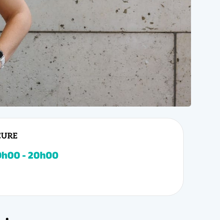
EURE
ines ?
e conviviale