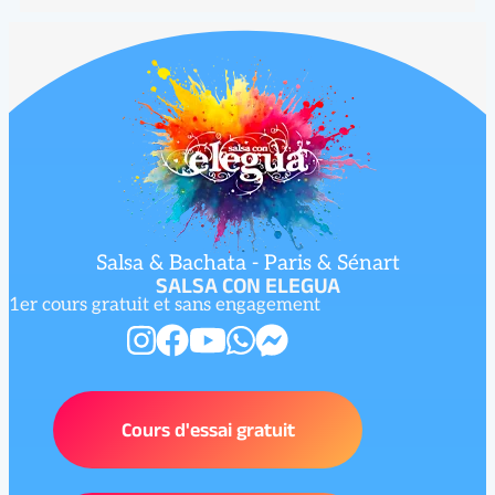
Salsa & Bachata - Paris & Sénart
SALSA CON ELEGUA
1er cours gratuit et sans engagement
Cours d'essai gratuit