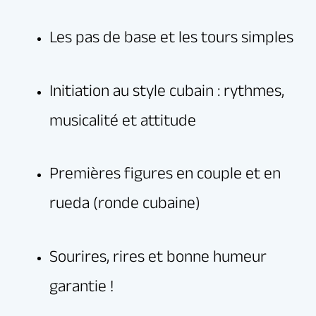
Seul(e) ou accompagné(e), tout le monde est
le bienvenu !
Rejoignez la communauté Elegua et découvrez un
univers vibrant où la danse rime avec partage,
énergie et plaisir.
Venez faire vos premiers pas de salsa et
vibrez au rythme de Cuba… à Paris !
Infos & inscriptions
Tarif
:
Réserver un cours d’essai gratuit