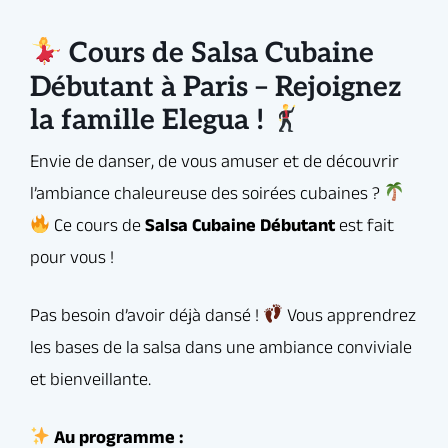
Pas besoin d’avoir déjà dansé !
Vous apprendrez
Premières figures en couple et en
Cours de Salsa Cubaine
les bases de la salsa dans une ambiance conviviale
rueda (ronde cubaine)
Débutant à Paris – Rejoignez
et bienveillante.
la famille Elegua !
Sourires, rires et bonne humeur
Au programme :
garantie !