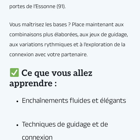
Ce que vous allez
Danseurs ayant les bases de la
apprendre :
Bachata (minimum 6 mois à 1 an de
pratique recommandés).
Tous ceux qui veulent passer un cap
et se sentir à l’aise sur la piste.
Avec Elegua, chaque cours est un moment de
partage, d’apprentissage et de bonne humeur, que