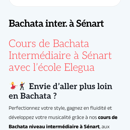
Bachata inter. à Sénart
Perfectionnez votre style, gagnez en fluidité et
Enchaînements fluides et élégants
développez votre musicalité grâce à nos
cours de
Bachata niveau intermédiaire à Sénart
, aux
Techniques de guidage et de
Cours de Bachata
portes de l’Essonne (91).
connexion
Intermédiaire à Sénart
Vous maîtrisez les bases ? Place maintenant aux
Styling hommes / femmes
avec l’école Elegua
combinaisons plus élaborées, aux jeux de guidage,
aux variations rythmiques et à l’exploration de la
Sens de la musicalité : breaks,
connexion avec votre partenaire.
accents, jeux de pieds
Envie d’aller plus loin
Travail sur la posture, la confiance
en Bachata ?
et le plaisir de danser