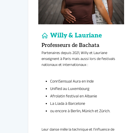
Vous maîtris
Sens de la musicalité : b
variations ry
Travail sur la posture, la
Partenaires depuis 2021, Willy et Lauriane
enseignent à Paris mais aussi lors de festivals
ConriSensual Aura en Inde
nationaux et internationaux :
Unified au Luxembourg
Danseurs ayant les base
Lucky Folks
Afrolatin festival en Albanie
recommandés).
La Liada à Barcelone
ou encore à Berlin, Münich et Zürich.
Tous ceux qui veulent pas