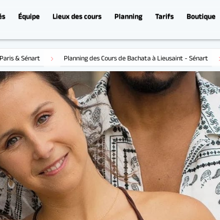
és
Équipe
Lieux des cours
Planning
Tarifs
Boutique
Bachata inter. à Séna
Paris & Sénart
Planning des Cours de Bachata à Lieusaint - Sénart