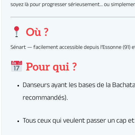
ous les jeudis à 19h30
erver un cours d’essai gratuit
me vous êtes, dans une tenue confortable
Où ?
claire et bienveillante
upes pour progresser vite
Pour qui ?
nauté chaleureuse et passionnée
rs de Bachata
nd nombreux pour partager notre passion de la Bachata !