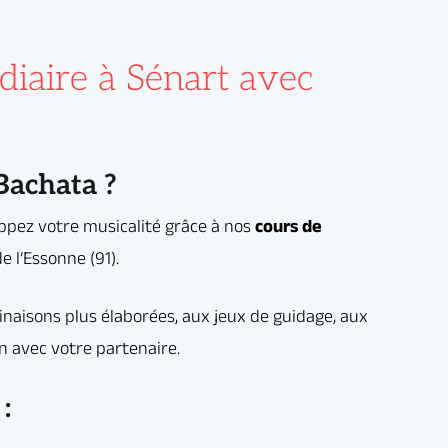
 guidage, aux
iaire à Sénart avec
 Bachata ?
: