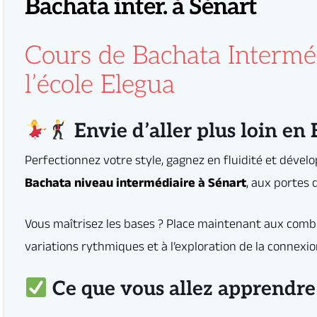
Bachata inter. à Sénart
ez les bases ? Place maintenant aux combinaisons plus élaborées, aux jeux de
reaks, accents, jeux de pieds
thmiques et à l’exploration de la connexion avec votre partenaire.
Cours de Bachata Interméd
 confiance et le plaisir de danser
l’école Elegua
Envie d’aller plus loin en
s de la Bachata (minimum 6 mois à 1 an de pratique
Ce que vous allez apprendre 
ser un cap et se sentir à l’aise sur la piste.