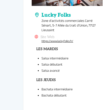
Quand
: T
Tarif
:
Rés
Venez com
Zone d’activités commerciales Carré
Sénart, 5-7 Allée du trait d’Union, 77127
Lieusaint
Site Web
https://www.luckyfolks.fr/
Pédagogie 
Petits gro
Une commu
Salsa intermédiaire
Professeu
Salsa débutant
On vous atte
Salsa avancé
Bachata intermédiaire
LES MARDIS
Bachata débutant