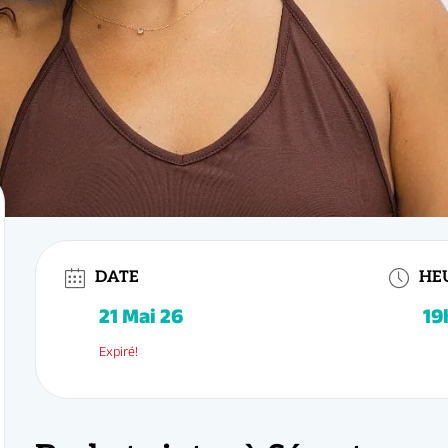
19h30 - 20h30
DATE
HE
Expiré!
t élégants
et de connexion
 votre style, gagnez en fluidité et développez votre musicalité grâce à nos
c
eau intermédiaire à Sénart
, aux portes de l’Essonne (91).
es