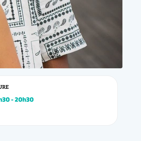
URE
ours de