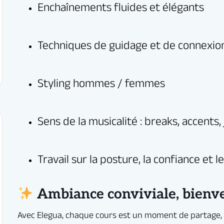
 chaque cours est un moment de partage, d’apprentissage et de bonne humeu
r progresser sérieusement… ou simplement pour le plaisir de danser.
t
lement accessible depuis l’Essonne (91) et les environs.
Ambiance conviviale, bienvei
n et infos ici