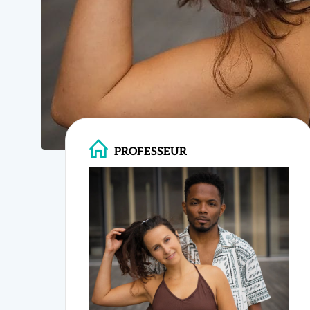
21 Mai 26
PROFESSEUR
Willy & Lauriane
Enchaînements fluides e
Techniques de guidage 
Perfectionnez
Bachata niv
Styling hommes / femm