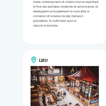
Avec Elegua,
soyez là pou
Leur danse mêle la technique et l’influence de
styles contemporains et urbains tout en exploitan
le flow des bachatas modernes et dominicaines. Ils
développent principalement la musicalité, la
Sénart — faci
connexion et la danse sociale. Danseurs
polyvalents, ils maîtrisent aussi la
salsa et la kizomba.
LIEU
→
Inscriptio