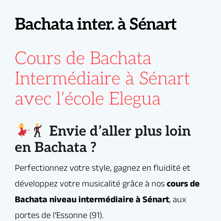
Bachata inter. à Sénart
Perfectionnez votre style, gagnez en fluidité et
Enchaînements fluides et élégants
développez votre musicalité grâce à nos
cours de
Bachata niveau intermédiaire à Sénart
, aux
Cours de Bachata
Techniques de guidage et de
portes de l’Essonne (91).
connexion
Intermédiaire à Sénart
Vous maîtrisez les bases ? Place maintenant aux
Styling hommes / femmes
avec l’école Elegua
combinaisons plus élaborées, aux jeux de guidage,
aux variations rythmiques et à l’exploration de la
Sens de la musicalité : breaks,
connexion avec votre partenaire.
accents, jeux de pieds
Envie d’aller plus loin
en Bachata ?
Travail sur la posture, la confiance
et le plaisir de danser