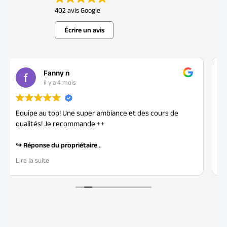
402 avis Google
Écrire un avis
Nicole O
il y a 4 mois
des cours de
Super cours, très belle ambiance.
Equipe très professionnelle.
Allez-y les yeux fermés!!!!
dation
Réponse du propriétaire
Lire la suite
'ambiance et la
Merci beaucoup pour votre retour enthousias
satisfaction nous
sommes ravis que vous ayez apprécié le cour
.
l'ambiance. Votre recommandation nous tou
énormément. À bientôt pour une nouvelle sé